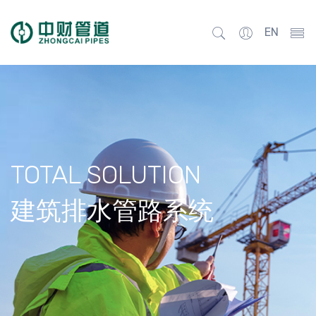
EN
TOTAL SOLUTION
建筑排水管路系统