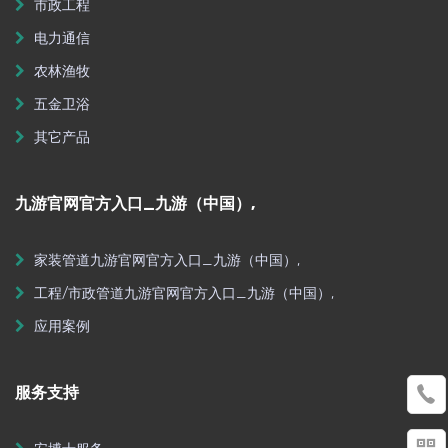
市政工程
电力通信
农林渔牧
五金卫浴
其它产品
九游官网官方入口_九游（中国）,
家装管道九游官网官方入口_九游（中国）,
工程/市政管道九游官网官方入口_九游（中国）,
应用案例

服务支持