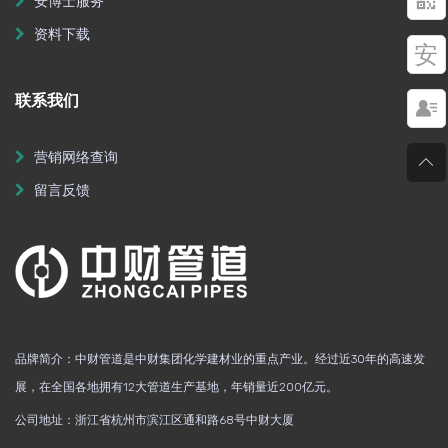

安博士服务
资料下载
安
联系我们

营销网络查询

留言反馈
品牌简介：中财管道是中财集团化学建材业的重点产业。经过近30年的高速发
展，在全国各地拥有12大管道生产基地，年销量近200亿元。
公司地址：浙江省杭州市滨江区通和路68号中财大厦