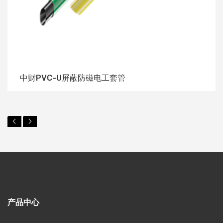
中财PVC-U屏蔽防磁电工套管
产品中心