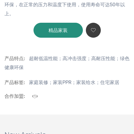
环保，在正常的压力和温度下使用，使用寿命可达50年以
上。
精品家装
产品特点:
超耐低温性能；高冲击强度；高耐压性能；绿色
健康环保
产品标签:
家庭装修；家装PPR；家装给水；住宅家居
合作加盟: