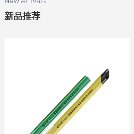
New Arrivals
新品推荐