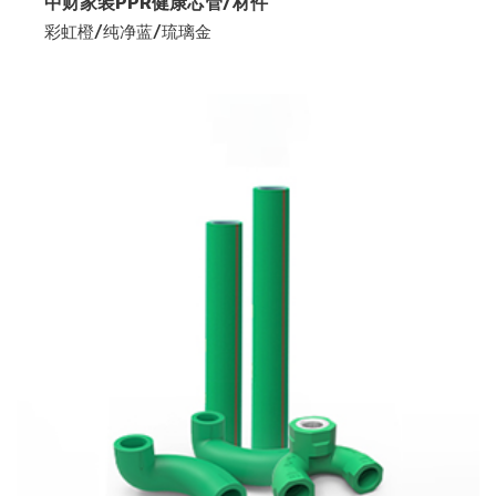
中财家装PPR健康芯管/材件
彩虹橙/纯净蓝/琉璃金