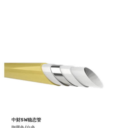
中财SW稳态管
咖喱色/白色