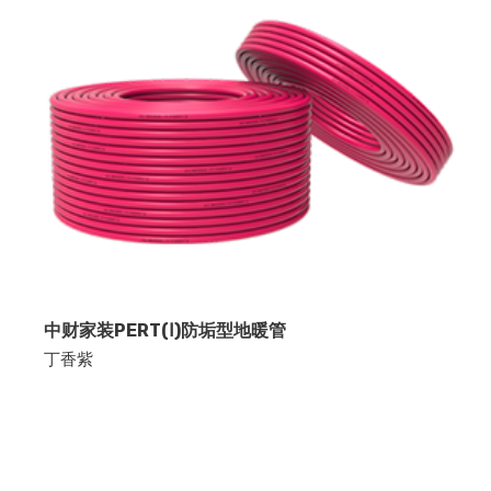
中财家装PERT(Ⅰ)防垢型地暖管
丁香紫