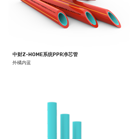
中财Z-HOME系统PPR净芯管
外橘内蓝