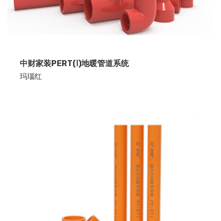
中财家装PERT(Ⅰ)地暖管道系统
玛瑙红