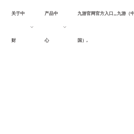
关于中
产品中
九游官网官方入口_九游（
财
心
国）,
入口_九游（中国）,