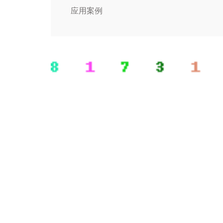
应用案例
PRODUCT CENTER
产品中心