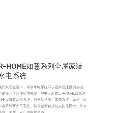
R-HOME如意系列全屋家装
水电系统
现代家居生活中，家装水电系统不仅是家居建设的基础，
更是提升居住体验的关键，中财全新推出R-HOME如意系
列全屋家装水电系统，包含如意电工套管系统、如意中央
排水系统两大子系统，融合创新科技与人性化设计，带来
高效、美观、安心的家居体验！