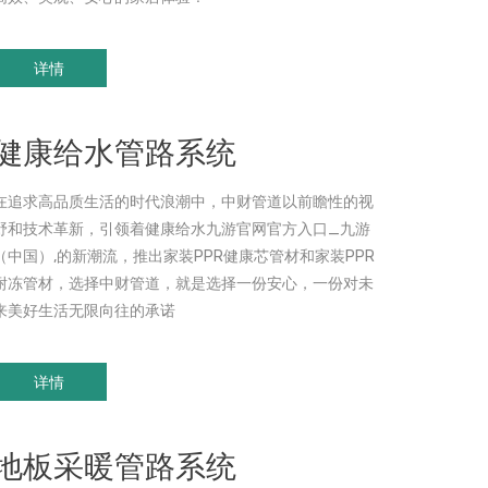
详情
健康给水管路系统
在追求高品质生活的时代浪潮中，中财管道以前瞻性的视
野和技术革新，引领着健康给水九游官网官方入口_九游
（中国）,的新潮流，推出家装PPR健康芯管材和家装PPR
耐冻管材，选择中财管道，就是选择一份安心，一份对未
来美好生活无限向往的承诺
详情
地板采暖管路系统