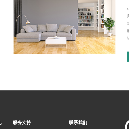
九
服务支持
联系我们