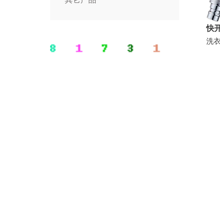
快
洗衣
PIPELINE SYSTEM
INTEGRATION
SOLUTIONS
九游官网官方入口_九游
（中国）,