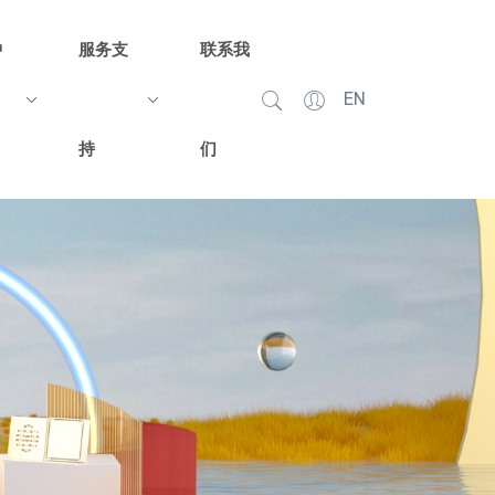
中
服务支
联系我
EN
持
们