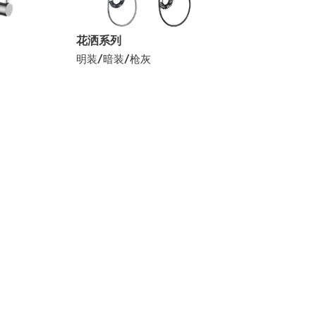
花洒系列
明装/暗装/枪灰