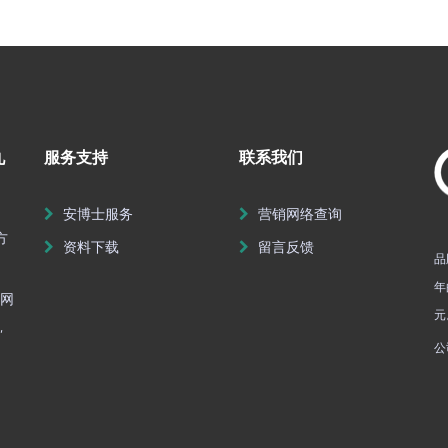
九
服务支持
联系我们
安博士服务
营销网络查询
方
资料下载
留言反馈
品
年
官网
元
,
公