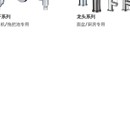
开系列
龙头系列
机/拖把池专用
面盆/厨房专用